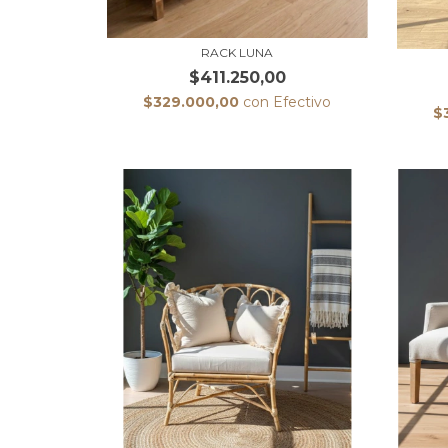
RACK LUNA
$411.250,00
$329.000,00
con
Efectivo
$