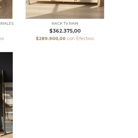
URALES
RACK TV RAIN
$362.375,00
vo
$289.900,00
con
Efectivo