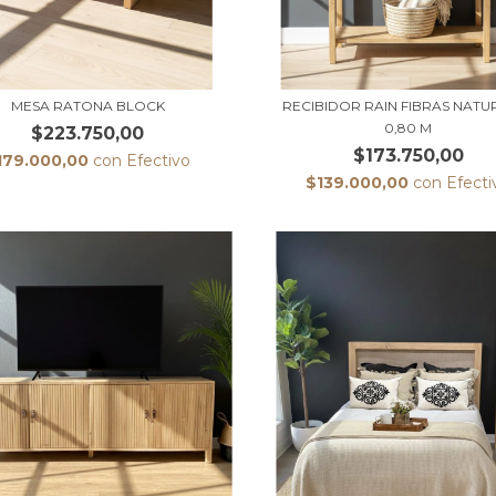
MESA RATONA BLOCK
RECIBIDOR RAIN FIBRAS NATU
0,80 M
$223.750,00
$173.750,00
179.000,00
con
Efectivo
$139.000,00
con
Efecti