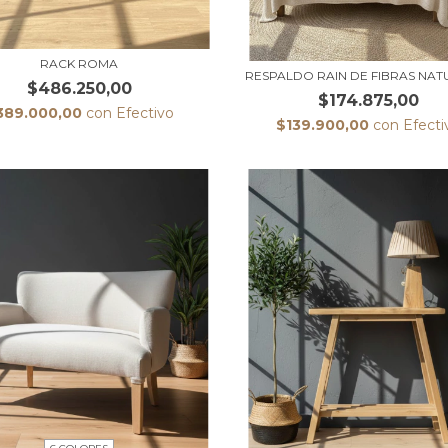
RACK ROMA
RESPALDO RAIN DE FIBRAS NAT
$486.250,00
$174.875,00
389.000,00
con
Efectivo
$139.900,00
con
Efecti