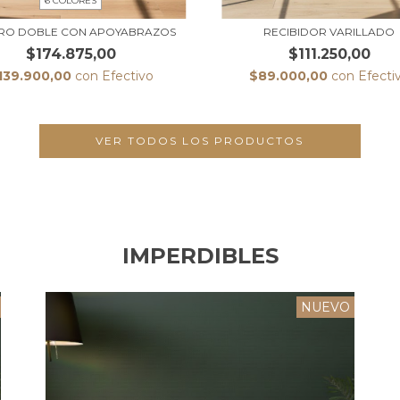
6 COLORES
RO DOBLE CON APOYABRAZOS
RECIBIDOR VARILLADO
$174.875,00
$111.250,00
139.900,00
con
Efectivo
$89.000,00
con
Efecti
VER TODOS LOS PRODUCTOS
IMPERDIBLES
NUEVO