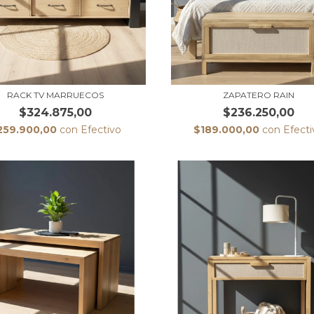
RACK TV MARRUECOS
ZAPATERO RAIN
$324.875,00
$236.250,00
259.900,00
con
Efectivo
$189.000,00
con
Efecti