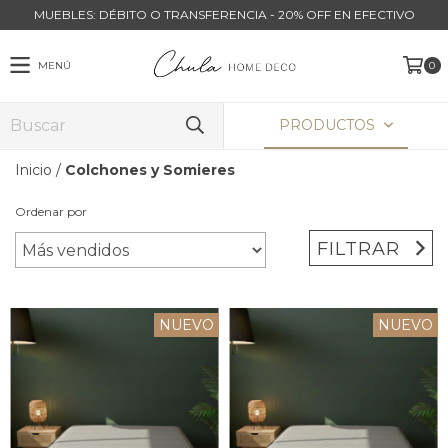
MUEBLES: DÉBITO O TRANSFERENCIA - 20% OFF EN EFECTIVO
MENÚ
0
PRODUCTOS
Inicio
/
Colchones y Somieres
Ordenar por
FILTRAR
NUEVO
NUEVO