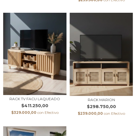
RACK TV FACU LAQUEADO
RACK MARION
$411.250,00
$298.750,00
$329.000,00
con
Efectivo
$239.000,00
con
Efectivo