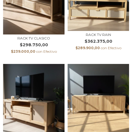
RACK TV RAIN
RACK TV CLASICO
$362.375,00
$298.750,00
$289.900,00
con
Efectivo
$239.000,00
con
Efectivo