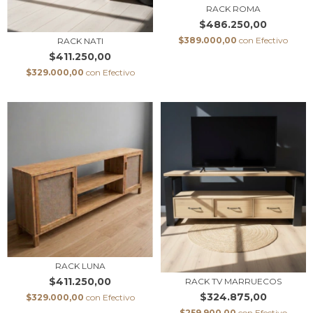
RACK ROMA
$486.250,00
$389.000,00
con
Efectivo
RACK NATI
$411.250,00
$329.000,00
con
Efectivo
RACK LUNA
$411.250,00
RACK TV MARRUECOS
$324.875,00
$329.000,00
con
Efectivo
$259.900,00
con
Efectivo