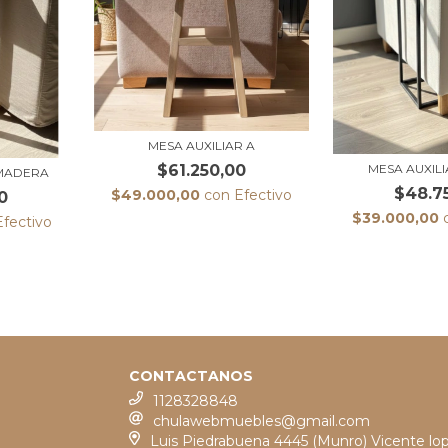
MESA AUXILIAR A
$61.250,00
MESA AUXIL
 MADERA
$48.7
$49.000,00
con
Efectivo
0
$39.000,00
Efectivo
CONTACTANOS
1128328848
chulawebmuebles@gmail.com
Luis Piedrabuena 4445 (Munro) Vicente lo