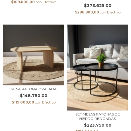
$109.000,00
con
Efectivo
$373.625,00
$298.900,00
con
Efectivo
MESA RATONA OVALADA
$148.750,00
$119.000,00
con
Efectivo
SET MESAS RATONAS DE
HIERRO REDONDAS
$223.750,00