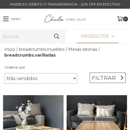
MUEBLES: DÉBITO O TRANSFERENCIA - 20% OFF EN EFECTIVO
MENÚ
0
PRODUCTOS
Inicio
/
breadcrumbs.muebles
/
Mesas ratonas
/
breadcrumbs.varilladas
Ordenar por
FILTRAR