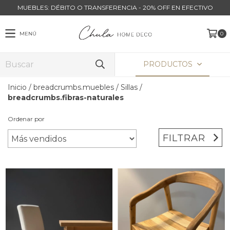
MUEBLES: DÉBITO O TRANSFERENCIA - 20% OFF EN EFECTIVO
MENÚ
0
PRODUCTOS
Inicio
/
breadcrumbs.muebles
/
Sillas
/
breadcrumbs.fibras-naturales
Ordenar por
FILTRAR